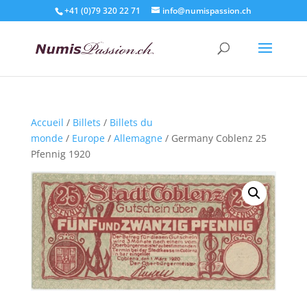
+41 (0)79 320 22 71
info@numispassion.ch
Accueil
/
Billets
/
Billets du
monde
/
Europe
/
Allemagne
/ Germany Coblenz 25
Pfennig 1920