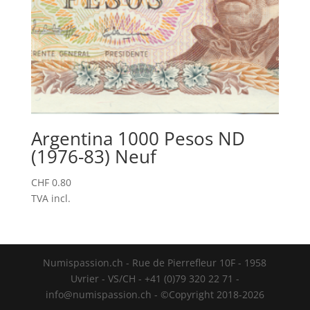
Argentina 1000 Pesos ND
(1976-83) Neuf
CHF
0.80
TVA incl.
Numispassion.ch - Rue de Pierrefleur 10F - 1958
Uvrier - VS/CH - +41 (0)79 320 22 71 -
info@numispassion.ch - ©Copyright 2018-2026