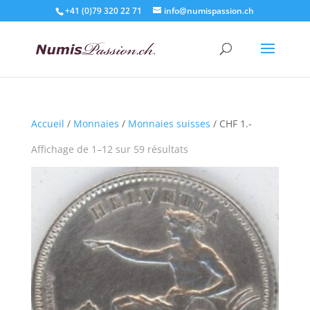
+41 (0)79 320 22 71
info@numispassion.ch
Accueil
/
Monnaies
/
Monnaies suisses
/ CHF 1.-
Affichage de 1–12 sur 59 résultats