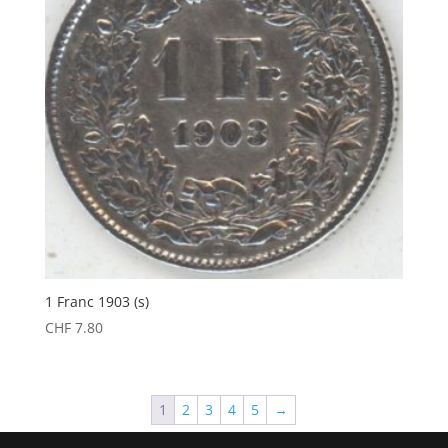
1 Franc 1903 (s)
CHF
7.80
1
2
3
4
5
→