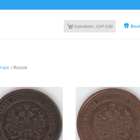
Bout
0
produits :
CHF
0.00
rope
/ Russie