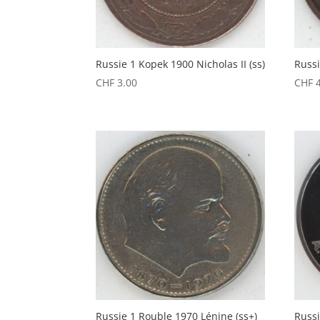
Russie 1 Kopek 1900 Nicholas II (ss)
Russi
CHF
3.00
CHF
4
Russie 1 Rouble 1970 Lénine (ss+)
Russ