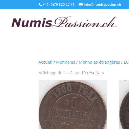
+41 (0)79 320 22 71
info@numispassion.ch
Accueil
/
Monnaies
/
Monnaies étrangères
/
Eu
Affichage de 1–12 sur 19 résultats