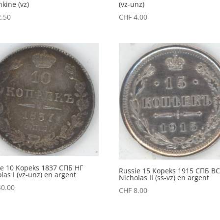
kine (vz)
(vz-unz)
.50
CHF
4.00
ie 10 Kopeks 1837 СПБ НГ
Russie 15 Kopeks 1915 СПБ В
las I (vz-unz) en argent
Nicholas II (ss-vz) en argent
0.00
CHF
8.00