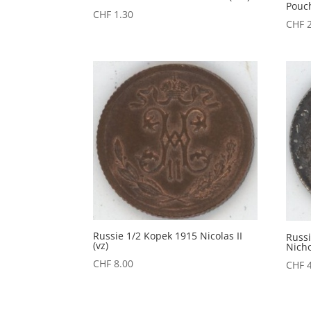
Pouch
CHF
1.30
CHF
2
Russie 1/2 Kopek 1915 Nicolas II
Russ
(vz)
Nicho
CHF
8.00
CHF
4