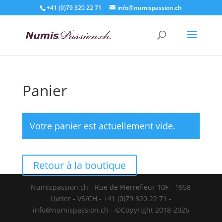
+41 (0)79 320 22 71
info@numispassion.ch
Panier
Votre panier est actuellement vide.
Retour à la boutique
Numispassion.ch - Rue de Pierrefleur 10F - 1958
Uvrier - VS/CH - +41 (0)79 320 22 71 -
info@numispassion.ch - ©Copyright 2018-2026