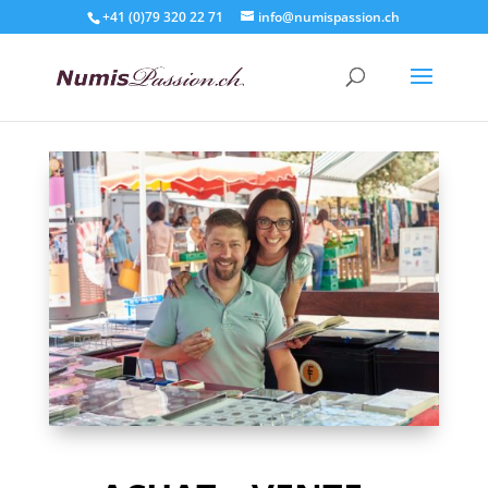
+41 (0)79 320 22 71
info@numispassion.ch