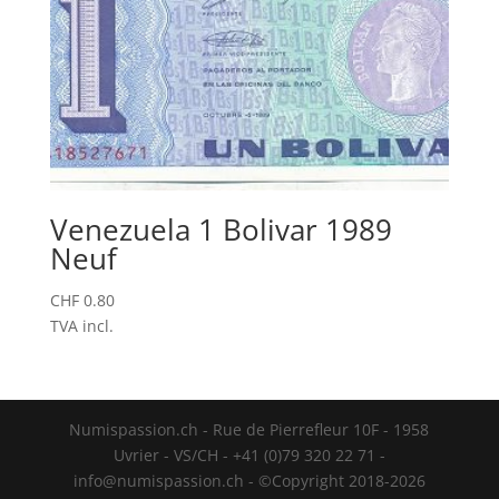
Venezuela 1 Bolivar 1989
Neuf
CHF
0.80
TVA incl.
Numispassion.ch - Rue de Pierrefleur 10F - 1958
Uvrier - VS/CH - +41 (0)79 320 22 71 -
info@numispassion.ch - ©Copyright 2018-2026