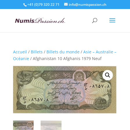
+41 (0)79 320 22 71
info@numispassion.ch
Accueil
/
Billets
/
Billets du monde
/
Asie – Australie –
Océanie
/ Afghanistan 10 Afghanis 1979 Neuf