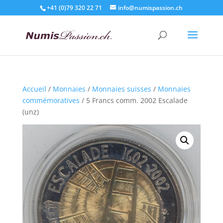
+41 (0)79 320 22 71
info@numispassion.ch
Accueil
/
Monnaies
/
Monnaies suisses
/
Monnaies
commémoratives
/ 5 Francs comm. 2002 Escalade
(unz)