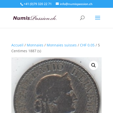
+41 (0)79 320 22 71
info@numispassion.ch
Accueil
/
Monnaies
/
Monnaies suisses
/
CHF 0.05
/ 5
Centimes 1887 (s)