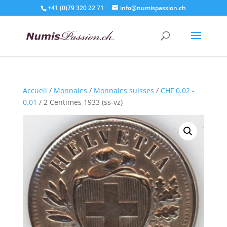
+41 (0)79 320 22 71
info@numispassion.ch
Accueil
/
Monnaies
/
Monnaies suisses
/
CHF 0.02 -
0.01
/ 2 Centimes 1933 (ss-vz)