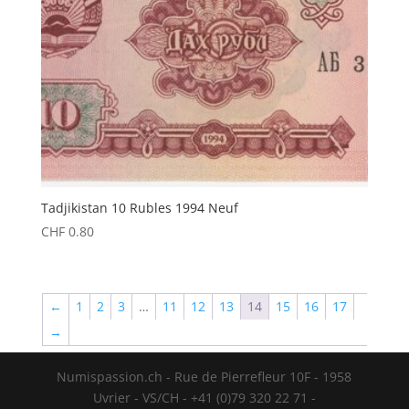
Tadjikistan 10 Rubles 1994 Neuf
CHF
0.80
←
1
2
3
…
11
12
13
14
15
16
17
→
Numispassion.ch - Rue de Pierrefleur 10F - 1958
Uvrier - VS/CH - +41 (0)79 320 22 71 -