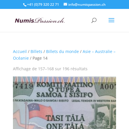
+41 (0)79 320 22 71
info@numispassion.ch
Accueil
/
Billets
/
Billets du monde
/
Asie – Australie –
Océanie
/ Page 14
Affichage de 157–168 sur 196 résultats